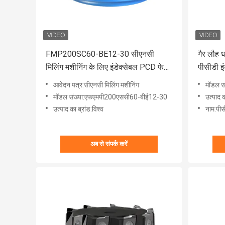
FMP200SC60-BE12-30 सीएनसी
गैर लौह ध
मिलिंग मशीनिंग के लिए इंडेक्सेबल PCD फेस
पीसीडी इ
मिलिंग कटर
आवेदन पत्र:सीएनसी मिलिंग मशीनिंग
मॉडल 
मॉडल संख्या:एफएमपी200एससी60-बीई12-30
उत्पाद क
उत्पाद का ब्रांड:विश्व
नाम:पीस
अब से संपर्क करें