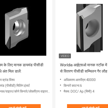
ियम के लिए मानक डायमंड पीसीडी
Worldia आईएसओ मानक स्टॉक में
धे अंत मिल डालें:
से वितरण पीसीडी सम्मिलन गैर लौह
सामग्री के पीसीडी सम्मिलन
ा ब्रांड:विश्व
अधिकतम आरपीएम:40000
मंड (पीसीडी) मिलिंग इंसर्ट
किनारें काटना:6
क/वाइपर/कोने किनारे/लोकप्रिय वाइपर/सीधे किनारे
मैक्स. DOC/ Ap (मिमी):4