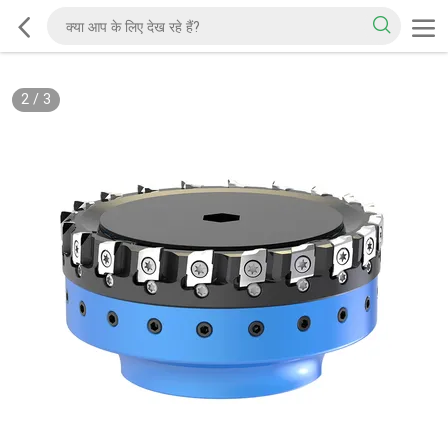
2
/
3