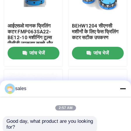
फैक्टरी यात्रा
आईएसओ मानक फ्रिलिंग
BEHW1204 सीएनसी
कटर FMP063SA22-
मशीनों के लिए फेस फ्रिलिंग
गुणवत्ता नियंत्रण
BE12-10 मशीनिंग टूल्स
कटर सटीक उपकरण
पीसीडी उपकरण कच्चे और
खत्म करने के लिए कंधे
जांच भेजें
जांच भेजें
हमसे संपर्क करें
फ्रिलिंग
समाचार
sales
सभी मामलों
2:57 AM
वर्ल्डिया काटने के उपकरण
Good day, what product are you looking 
for?
पीसीडी कटिंग इंसर्ट
शक्ति सीएनसी फेस फ्रिलिंग
सीएनसी फेस फ्रिलिंग कटर