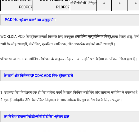
सीबीसीबीसी125एस
●
●
●
P00P07
P10P07
PCD चिप-ब्रेकर डालने का अनुप्रयोग
WORLDIA PCD चिपब्रेकर इन्सर्ट किसके लिए उपयुक्त हैं
मशीनिंग एल्यूमीनियम मिश्र,
तांबा मिश्र धातु, मैग
सभी गैर-लौह सामग्री, कंपोजिट, प्रबलित प्लास्टिक, और अपघर्षक बाइंडरों वाली सामग्री।
परिष्करण या सामान्य मशीनिंग ऑपरेशन के अनुरूप मोड़ या उबाऊ होने पर चिड़िया का घोंसला चिप्स हटा दें।
के कार्य और विशेषताएं
PCD/CVDD चिप-ब्रेकर डालें
1. उत्कृष्ट चिप नियंत्रण एक ही चिप पॉकेट फॉर्म के साथ फिनिश मशीनिंग और सामान्य मशीनिंग में उपलब्ध है;
2. एक ही अद्वितीय 3D चिप पॉकेट डिज़ाइन के साथ अधिक विस्तृत कटिंग रेंज के लिए उपयुक्त।
का विशेष फोकस
पीसीडी/सीवीडीडी
चिप-ब्रेकर डालें