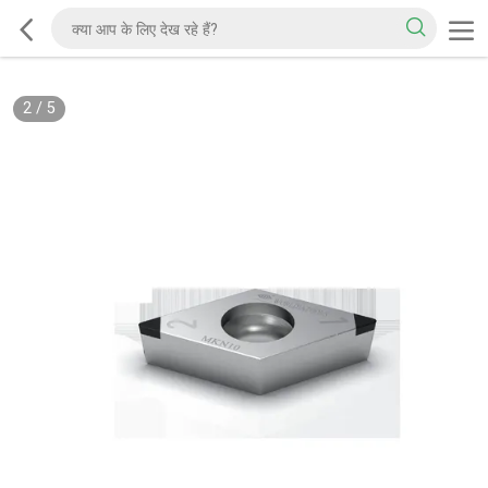
2
/
5