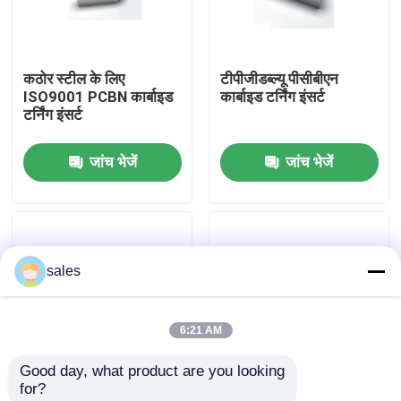
फैक्टरी यात्रा
कठोर स्टील के लिए
टीपीजीडब्ल्यू पीसीबीएन
ISO9001 PCBN कार्बाइड
कार्बाइड टर्निंग इंसर्ट
गुणवत्ता नियंत्रण
टर्निंग इंसर्ट
जांच भेजें
जांच भेजें
हमसे संपर्क करें
समाचार
sales
सभी मामलों
6:21 AM
वर्ल्डिया काटने के उपकरण
Good day, what product are you looking 
for?
पीसीडी कटिंग इंसर्ट
DCGW 11T308 2-3um
खराद उपकरण के लिए