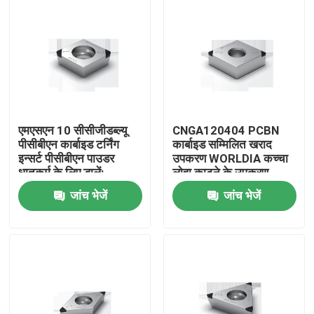
एमएसएन 10 सीसीजीडब्ल्यू
CNGA120404 PCBN
पीसीबीएन कार्बाइड टर्निंग
कार्बाइड सम्मिलित खराद
इन्सर्ट पीसीबीएन पाउडर
उपकरण WORLDIA कच्चा
धातुकर्म के लिए डालें:
लोहा काटने के उपकरण
जांच भेजें
जांच भेजें
होम
उत्पाद
हमारे बारे में