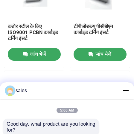
फैक्टरी यात्रा
कठोर स्टील के लिए
टीपीजीडब्ल्यू पीसीबीएन
ISO9001 PCBN कार्बाइड
कार्बाइड टर्निंग इंसर्ट
गुणवत्ता नियंत्रण
टर्निंग इंसर्ट
जांच भेजें
जांच भेजें
हमसे संपर्क करें
समाचार
sales
सभी मामलों
5:00 AM
वर्ल्डिया काटने के उपकरण
Good day, what product are you looking 
for?
पीसीडी कटिंग इंसर्ट
DCGW 11T308 2-3um
खराद उपकरण के लिए