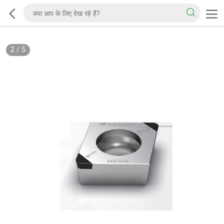
2
/
5