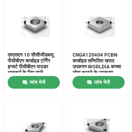
एमएसएन 10 सीसीजीडब्ल्यू
CNGA120404 PCBN
पीसीबीएन कार्बाइड टर्निंग
कार्बाइड सम्मिलित खराद
इन्सर्ट पीसीबीएन पाउडर
उपकरण WORLDIA कच्चा
धातुकर्म के लिए डालें:
लोहा काटने के उपकरण
जांच भेजें
जांच भेजें
होम
उत्पाद
हमारे बारे में