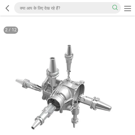
2
/
12