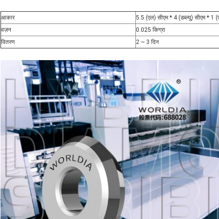
आकार
5.5 (एल) सीएम * 4 (डब्ल्यू) सीएम * 1 
वज़न
0.025 किग्रा
वितरण
2 ~ 3 दिन