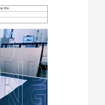
(एच) सीएम