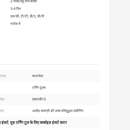
2 पीसी/ब्लू रोज बॉक्स
3-4 दिन
एल/सी, टी/टी, डी/ए, डी/पी
स्टॉक में
त्पाद:
मानानोवा
टर्निंग टूल्स
्रेड:
एमएनडी10
त्र:
अलौह सामग्री की उच्च परिशुद्धता मशीनिंग
ंसर्ट
वुड टर्निंग टूल के लिए कार्बाइड इंसर्ट कटर
,