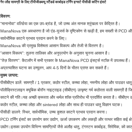
गैर-लौह सामग्री के लिए टीपीजीडब्ल्यू स्टैंडर्ड कार्बाइड टर्निंग इन्सर्ट पीसीडी कटिंग इंसर्ट
विवरण
:
"मानानोवा" वर्ल्डिया का एक उप-ब्रांड है, जो उच्च अंत मानक श्रृंखला पर केंद्रित है।
ManaNova एक अवधारणा है जो एंड-यूजर्स के दृष्टिकोण से खड़ी है, हम सख्ती से PCD 
सार्वभौमिक काटने प्रभाव प्रदान करने के लिए।
ManaNova की प्रमुख विशेषता आसान विकल्प और तेजी से वितरण है।
"आसान विकल्प": तुलना तालिका और अनुप्रयोग के अनुसार चुनना आसान है।
"तेज़ वितरण": कैटलॉग में सभी प्रकार के ManaNova PCD इंसर्ट्स स्टॉक में उपलब्ध हैं।
अप्रत्याशित घटना का उन्मूलन, आप 4-5 दिनों के भीतर प्राप्त कर सकते हैं।
मुख्य उत्पाद:
पीसीबीएन डालें: सामग्री / 1 प्रकार, कठोर स्टील, कच्चा लोहा, नमनीय लोहा और पाउडर धातु
पॉलीक्रिस्टलाइन क्यूबिक बोरॉन नाइट्राइड (सीबीएन) उत्कृष्ट गर्म कठोरता वाली सामग्री 
काटने की गति।यह अच्छी क्रूरता और थर्मल शॉक प्रतिरोध भी प्रदर्शित करता है। सीबीएन 
कठोर स्टील, कच्चा लोहा और sintered लोहा और साथ ही पाउडर धातु विज्ञान घटक।
पीसीडी डालने: स्थिर, सार्वभौमिक, उच्च कुशल काटने प्रभाव प्रदान करना।
PCD टर्निंग इंसर्ट का उपयोग कार उद्योग, ऊर्जा उपकरण और लकड़ी और पत्थर सहित कई क्षेत्
उद्योग।इसका उपयोग विभिन्न सामग्रियों जैसे अलौह धातु, टंगस्टन कार्बाइड, सिरेमिक, को 