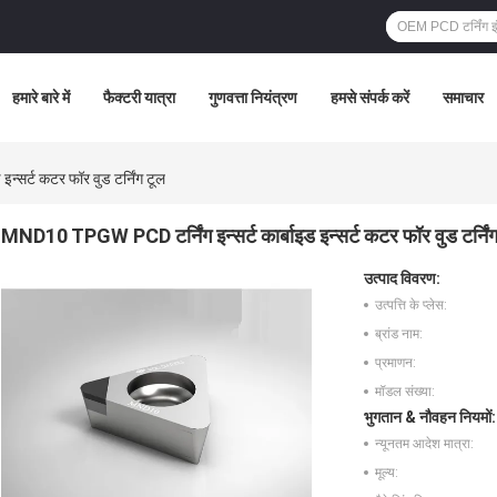
हमारे बारे में
फैक्टरी यात्रा
गुणवत्ता नियंत्रण
हमसे संपर्क करें
समाचार
्सर्ट कटर फॉर वुड टर्निंग टूल
MND10 TPGW PCD टर्निंग इन्सर्ट कार्बाइड इन्सर्ट कटर फॉर वुड टर्निं
उत्पाद विवरण:
उत्पत्ति के प्लेस:
ब्रांड नाम:
प्रमाणन:
मॉडल संख्या:
भुगतान & नौवहन नियमों:
न्यूनतम आदेश मात्रा:
मूल्य: