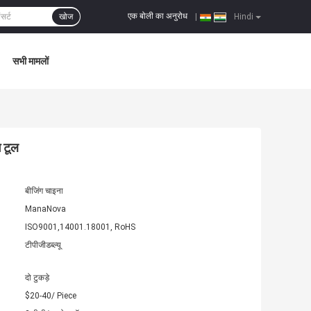
एक बोली का अनुरोध
खोज
|
Hindi
सभी मामलों
ग टूल
बीजिंग चाइना
ManaNova
ISO9001,14001.18001, RoHS
टीपीजीडब्ल्यू
दो टुकड़े
$20-40/ Piece