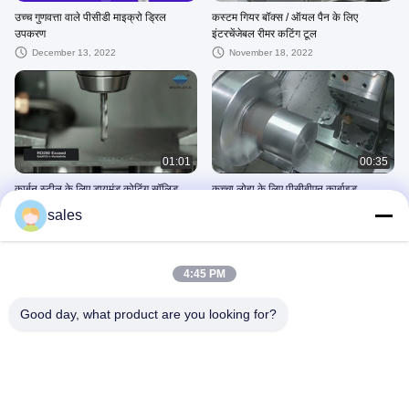
उच्च गुणवत्ता वाले पीसीडी माइक्रो ड्रिल
कस्टम गियर बॉक्स / ऑयल पैन के लिए
उपकरण
इंटरचेंजेबल रीमर कटिंग टूल
December 13, 2022
November 18, 2022
01:01
00:35
कार्बन स्टील के लिए डायमंड कोटिंग सॉलिड
कच्चा लोहा के लिए पीसीबीएन कार्बाइड
कार्बाइड एंड मिल कटिंग टूल्स
सम्मिलित करता है
sales
December 28, 2025
May 26, 2026
4:45 PM
Good day, what product are you looking for?
00:36
00:59
पाउडर धातुकर्म के लिए पीसीबीएन कार्बाइड
ठोस पीसीडी ड्रिल
कटिंग इंसर्ट
April 25, 2026
August 03, 2026